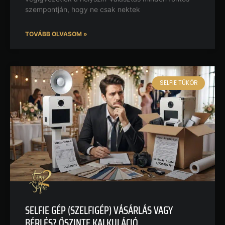
szempontján, hogy ne csak nektek
TOVÁBB OLVASOM »
SELFIE TÜKÖR
SELFIE GÉP (SZELFIGÉP) VÁSÁRLÁS VAGY
BÉRLÉS? ŐSZINTE KALKULÁCIÓ