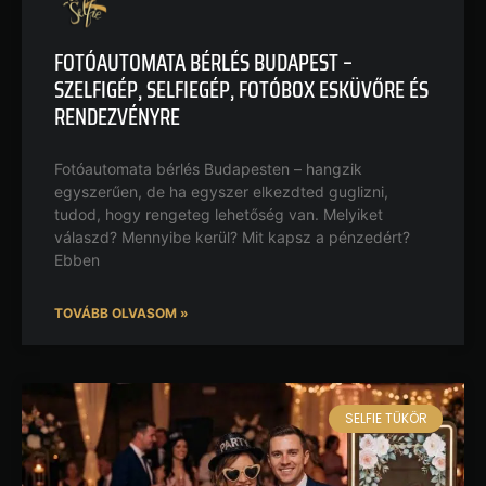
FOTÓAUTOMATA BÉRLÉS BUDAPEST –
SZELFIGÉP, SELFIEGÉP, FOTÓBOX ESKÜVŐRE ÉS
RENDEZVÉNYRE
Fotóautomata bérlés Budapesten – hangzik
egyszerűen, de ha egyszer elkezdted guglizni,
tudod, hogy rengeteg lehetőség van. Melyiket
válaszd? Mennyibe kerül? Mit kapsz a pénzedért?
Ebben
TOVÁBB OLVASOM »
SELFIE TÜKÖR