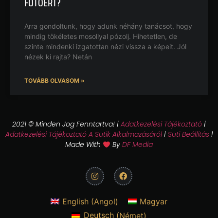
FOTÓÉRT?
Arra gondoltunk, hogy adunk néhány tanácsot, hogy
mindig tökéletes mosollyal pózolj. Hihetetlen, de
szinte mindenki izgatottan nézi vissza a képeit. Jól
nézek ki rajta? Netán
TOVÁBB OLVASOM »
2021 © Minden Jog Fenntartva! |
Adatkezelési Tájékoztató
|
Adatkezelési Tájékoztató A Sütik Alkalmazásáról
|
Süti Beállítás
|
Made With
By
DF Media
English
(
Angol
)
Magyar
Deutsch
(
Német
)