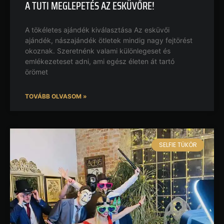
A TUTI MEGLEPETÉS AZ ESKÜVŐRE!
A tökéletes ajándék kiválasztása Az esküvői
ajándék, nászajándék ötletek mindig nagy fejtörést
okoznak. Szeretnénk valami különlegeset és
emlékezeteset adni, ami egész életen át tartó
örömet
TOVÁBB OLVASOM »
SELFIE TÜKÖR