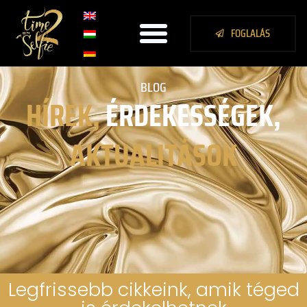
FOGLALÁS
BLOG
HÍREK,
ÉRDEKESSÉGEK,
AKTUALITÁSOK
Legfrissebb cikkeink, amik téged