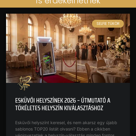
is érdekelhetnek
SELFIE TÜKÖR
ESKÜVŐI HELYSZÍNEK 2026 – ÚTMUTATÓ A
TÖKÉLETES HELYSZÍN KIVÁLASZTÁSHOZ
Esküvői helyszínt keresel, és nem akarsz egy újabb
sablonos TOP20 listát olvasni? Ebben a cikkben
végigvezetlek a helyszín-választás minden fontos