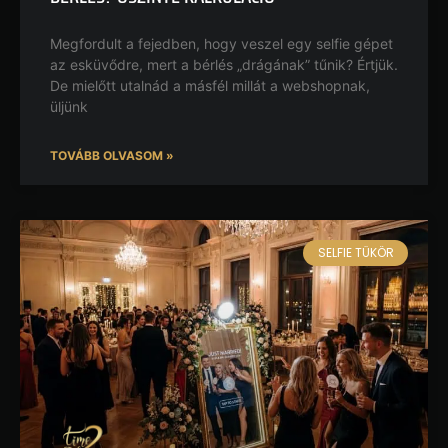
Megfordult a fejedben, hogy veszel egy selfie gépet
az esküvődre, mert a bérlés „drágának” tűnik? Értjük.
De mielőtt utalnád a másfél millát a webshopnak,
üljünk
TOVÁBB OLVASOM »
SELFIE TÜKÖR