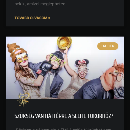
nekik, amivel meglepheted
TOVÁBB OLVASOM »
HÁTTÉR
SZÜKSÉG VAN HÁTTÉRRE A SELFIE TÜKÖRHÖZ?
„Röviden a válaszunk: NEM” A selfie tükrünket nem