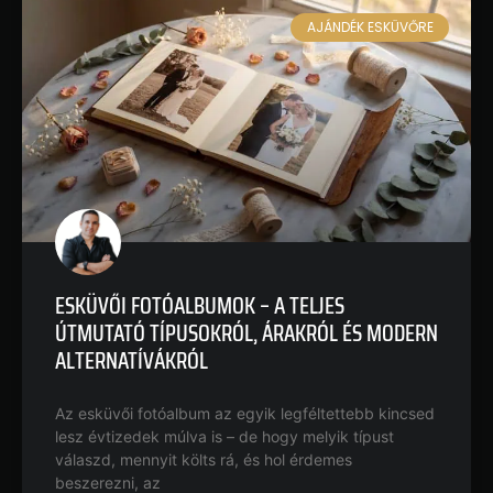
AJÁNDÉK ESKÜVŐRE
ESKÜVŐI FOTÓALBUMOK – A TELJES
ÚTMUTATÓ TÍPUSOKRÓL, ÁRAKRÓL ÉS MODERN
ALTERNATÍVÁKRÓL
Az esküvői fotóalbum az egyik legféltettebb kincsed
lesz évtizedek múlva is – de hogy melyik típust
válaszd, mennyit költs rá, és hol érdemes
beszerezni, az