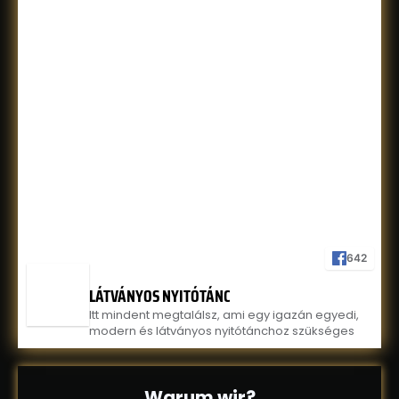
642
LÁTVÁNYOS NYITÓTÁNC
Itt mindent megtalálsz, ami egy igazán egyedi,
modern és látványos nyitótánchoz szükséges
Warum wir?