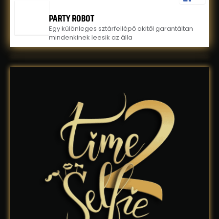
PARTY ROBOT
Egy különleges sztárfellépő akitől garantáltan
mindenkinek leesik az álla