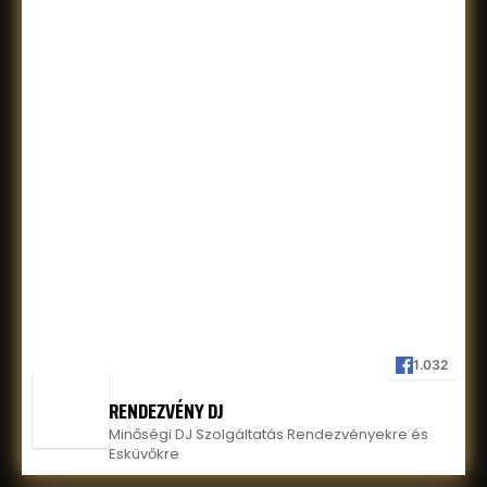
1.032
RENDEZVÉNY DJ
Minőségi DJ Szolgáltatás Rendezvényekre és
Esküvőkre