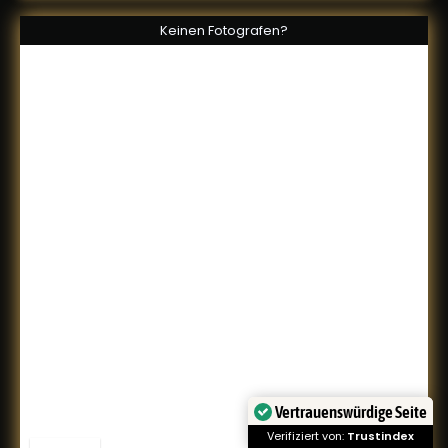
Keinen Fotografen?
Vertrauenswürdige Seite
2.072
Verifiziert von:
Trustindex