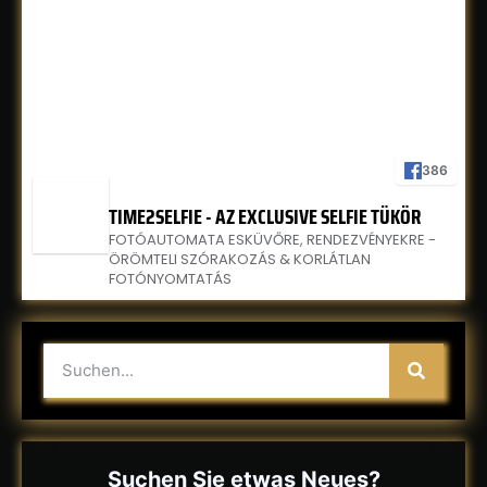
386
TIME2SELFIE - AZ EXCLUSIVE SELFIE TÜKÖR
FOTÓAUTOMATA ESKÜVŐRE, RENDEZVÉNYEKRE -
ÖRÖMTELI SZÓRAKOZÁS & KORLÁTLAN
FOTÓNYOMTATÁS
Suchen Sie etwas Neues?