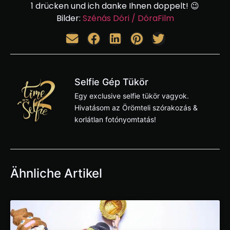
1 drücken und ich danke Ihnen doppelt! 😉
Bilder:
Szénás Dóri / DóraFilm
Selfie Gép Tükör
Egy exclusive selfie tükör vagyok.
Hivatásom az Örömteli szórakozás &
korlátlan fotónyomtatás!
Ähnliche Artikel