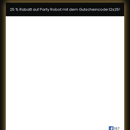
25 % Rabatt auf Party Robot mit dem Gutscheincode t2s25!
167