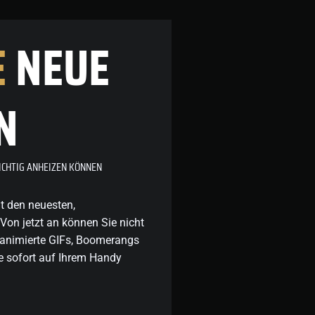
E
NEUE
N
ICHTIG ANHEIZEN KÖNNEN
it den neuesten,
 Von jetzt an können Sie nicht
 animierte GIFs, Boomerangs
e sofort auf Ihrem Handy