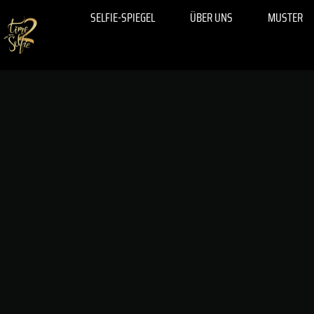
SELFIE-SPIEGEL
ÜBER UNS
MUSTER