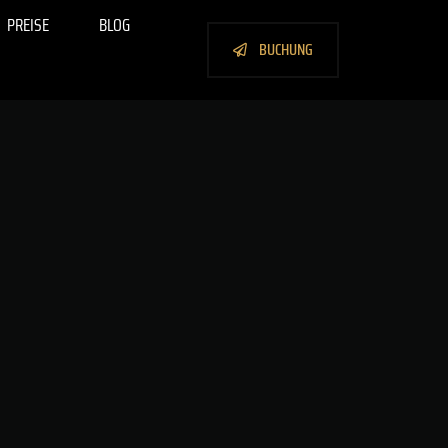
PREISE
BLOG
BUCHUNG