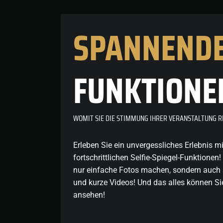
SPANNEND
FUNKTIONE
WOMIT SIE DIE STIMMUNG IHRER VERANSTALTUNG R
Erleben Sie ein unvergessliches Erlebnis m
fortschrittlichen Selfie-Spiegel-Funktionen!
nur einfache Fotos machen, sondern auch
und kurze Videos! Und das alles können Si
ansehen!