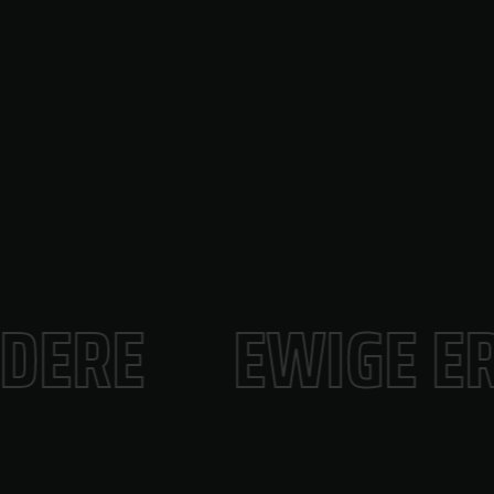
EWIGE ERINNE