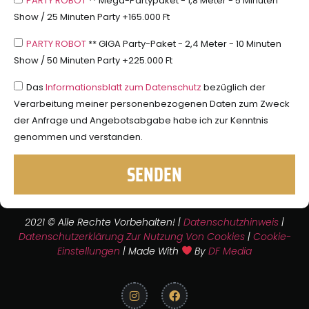
PARTY ROBOT
** Mega-Partypaket - 1,8 Meter - 5 Minuten
Show / 25 Minuten Party +165.000 Ft
PARTY ROBOT
** GIGA Party-Paket - 2,4 Meter - 10 Minuten
Show / 50 Minuten Party +225.000 Ft
Das
Informationsblatt zum Datenschutz
bezüglich der
Verarbeitung meiner personenbezogenen Daten zum Zweck
der Anfrage und Angebotsabgabe habe ich zur Kenntnis
genommen und verstanden.
SENDEN
2021 © Alle Rechte Vorbehalten! |
Datenschutzhinweis
|
Datenschutzerklärung Zur Nutzung Von Cookies
|
Cookie-
Einstellungen
| Made With
By
DF Media